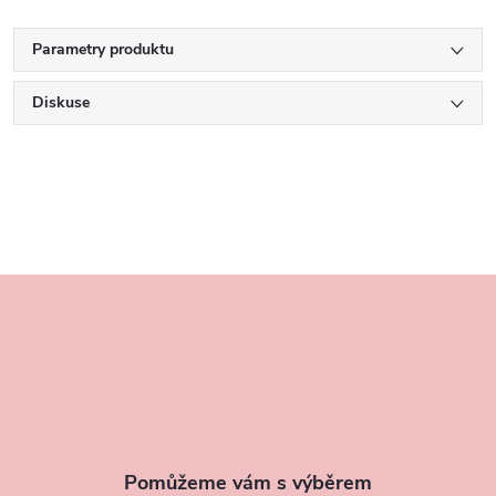
Parametry produktu
Diskuse
Z
á
p
a