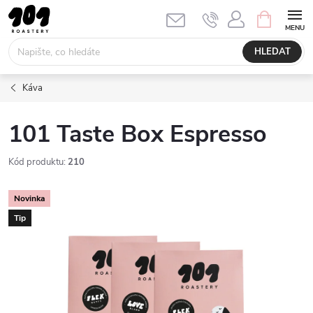
Přejít
NÁKUPNÍ
KOŠÍK
na
obsah
HLEDAT
Káva
101 Taste Box Espresso
Kód produktu:
210
Novinka
Tip