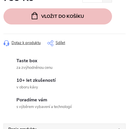
Měrná
cena:
VLOŽIT DO KOŠÍKU
Dotaz k produktu
Sdílet
Taste box
za zvýhodněnou cenu
10+ let zkušeností
v oboru kávy
Poradíme vám
s výběrem vybavení a technologií