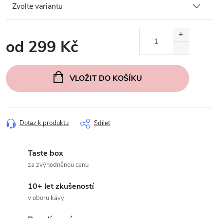
od
299 Kč
Měrná
cena:
VLOŽIT DO KOŠÍKU
Dotaz k produktu
Sdílet
Taste box
za zvýhodněnou cenu
10+ let zkušeností
v oboru kávy