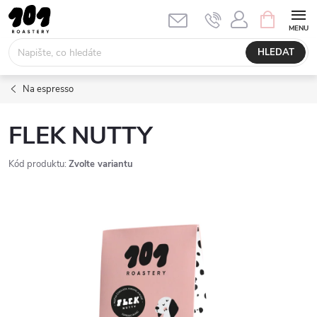
Přejít
NÁKUPNÍ
KOŠÍK
na
obsah
HLEDAT
Na espresso
FLEK NUTTY
Kód produktu:
Zvolte variantu