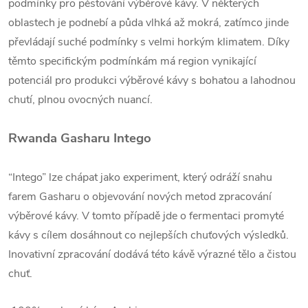
podmínky pro pěstování výběrové kávy. V některých
oblastech je podnebí a půda vlhká až mokrá, zatímco jinde
převládají suché podmínky s velmi horkým klimatem. Díky
těmto specifickým podmínkám má region vynikající
potenciál pro produkci výběrové kávy s bohatou a lahodnou
chutí, plnou ovocných nuancí.
Rwanda Gasharu Intego
“Intego” lze chápat jako experiment, který odráží snahu
farem Gasharu o objevování nových metod zpracování
výběrové kávy. V tomto případě jde o fermentaci promyté
kávy s cílem dosáhnout co nejlepších chuťových výsledků.
Inovativní zpracování dodává této kávě výrazné tělo a čistou
chuť.