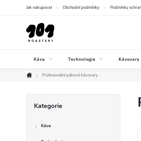
Přejít
Jak nakupovat
Obchodní podmínky
Podmínky ochran
na
obsah
Káva
Technologie
Kávovary 
Profesionální pákové kávovary
Domů
P
Přeskočit
Kategorie
kategorie
o
Káva
s