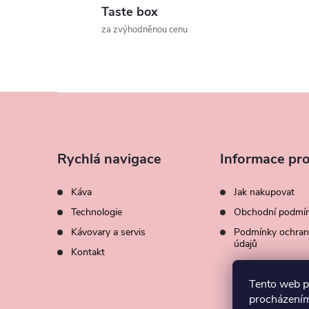
Taste box
za zvýhodněnou cenu
Z
á
Rychlá navigace
Informace pro
p
Káva
Jak nakupovat
a
Technologie
Obchodní podmí
Kávovary a servis
Podmínky ochran
t
údajů
Kontakt
í
Tento web p
procházením