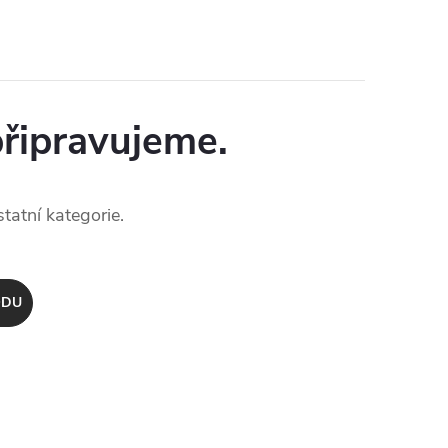
připravujeme.
tatní kategorie.
ODU
ÁNKY