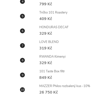
e
799 Kč
Káva do hrnk
Tričko 101 Roastery
l
409 Kč
HONDURAS DECAF
329 Kč
LOVE BLEND
319 Kč
RWANDA Kimenyi
329 Kč
101 Taste Box filtr
849 Kč
MAZZER Philos rozbalený kus -10%
26 750 Kč