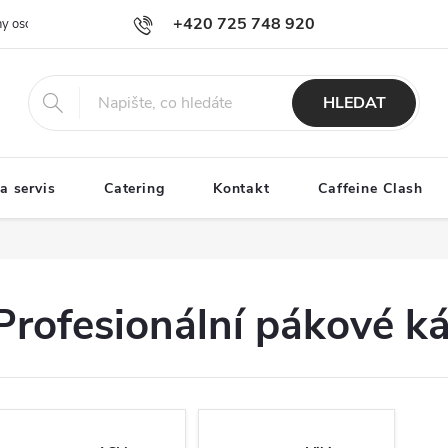
+420 725 748 920
y osobních údajů
info@101roastery.cz
HLEDAT
a servis
Catering
Kontakt
Caffeine Clash
Profesionální pákové k