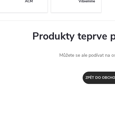
ACM
Vibiemme
Produkty teprve 
Můžete se ale podívat na os
ZPĚT DO OBCH
STVÉ AŽ DO VAŠÍ SCHR