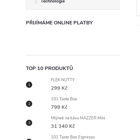
Technologie
t
r
PŘIJÍMÁME ONLINE PLATBY
a
n
n
TOP 10 PRODUKTŮ
FLEK NUTTY
í
299 Kč
p
101 Taste Box
799 Kč
a
Mlýnek na kávu MAZZER Mini
ČER
31 340 Kč
n
101 Taste Box Espresso