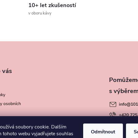
10+ let zkušeností
v oboru kávy
 vás
nky
y osobních
info
@
101
+420 725
oužívá soubory cookie. Dalším
Odmítnout
S
 tohoto webu vyjadřujete souhlas