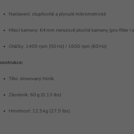
Nastavení: stupňovité a plynulé mikrometrické
Mlecí kameny: 64 mm nerezové ploché kameny (pro filter i
Otáčky: 1400 rpm (50 Hz) / 1600 rpm (60 Hz)
onstrukce:
Tělo: eloxovaný hliník
Zásobník: 60 g (0,13 lbs)
Hmotnost: 12,5 kg (27,5 lbs)