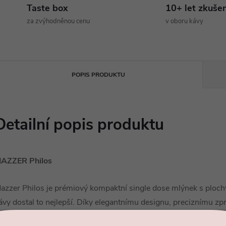
Taste box
10+ let zkuše
za zvýhodněnou cenu
v oboru kávy
POPIS PRODUKTU
Detailní popis produktu
AZZER Philos
azzer Philos je prémiový kompaktní single dose mlýnek s ploch
ávy dostal to nejlepší. Díky elegantnímu designu, preciznímu z
deální volbou pro náročné baristy, kteří hledají kvalitu i v men