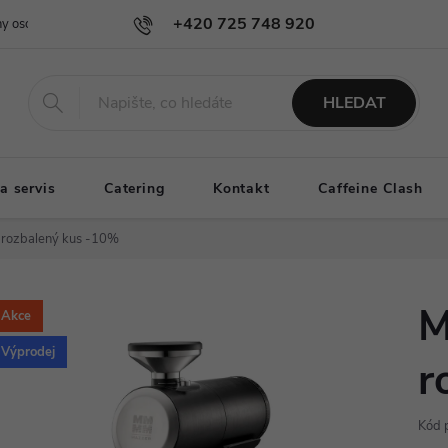
+420 725 748 920
y osobních údajů
info@101roastery.cz
HLEDAT
a servis
Catering
Kontakt
Caffeine Clash
 rozbalený kus -10%
M
Akce
Výprodej
r
Kód 