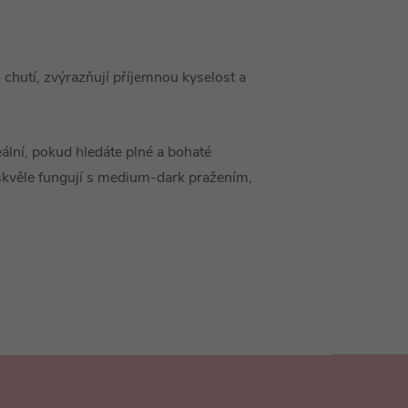
 chutí, zvýrazňují příjemnou kyselost a
lní, pokud hledáte plné a bohaté
skvěle fungují s medium-dark pražením,