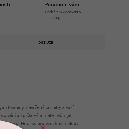
ností
Poradíme vám
s výběrem vybavení a
technologií
DISKUZE
ými kameny, navržený tak, aby z vaší
pracování a špičkovým materiálům je
ším prostoru. Hodí se pro všechny metody