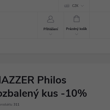
CZK
NÁKUPNÍ
KOŠÍK
Prázdný košík
Přihlášení
AZZER Philos
ozbalený kus -10%
produktu:
311