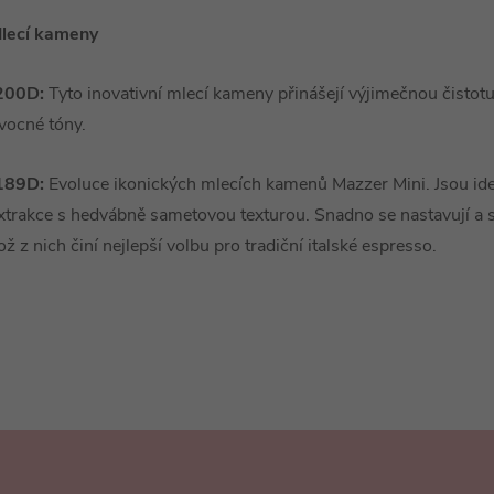
lecí kameny
200D:
Tyto inovativní mlecí kameny přinášejí výjimečnou čistotu
vocné tóny.
189D:
Evoluce ikonických mlecích kamenů Mazzer Mini. Jsou ideá
xtrakce s hedvábně sametovou texturou. Snadno se nastavují a 
ož z nich činí nejlepší volbu pro tradiční italské espresso.