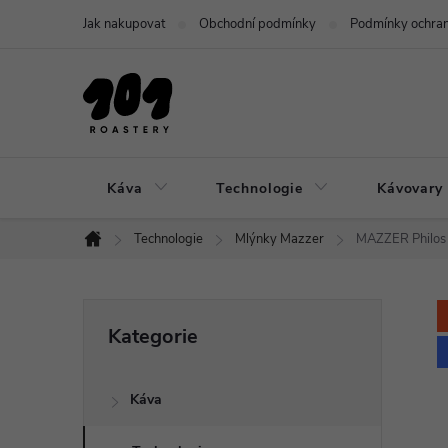
Přejít
Jak nakupovat
Obchodní podmínky
Podmínky ochran
na
obsah
Káva
Technologie
Kávovary 
Technologie
Mlýnky Mazzer
MAZZER Philos
Domů
P
Přeskočit
Kategorie
kategorie
o
Káva
s