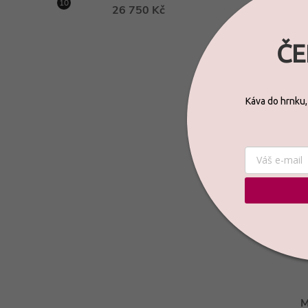
p
26 750 Kč
T
ČE
R
Káva do hrnku,
V
M